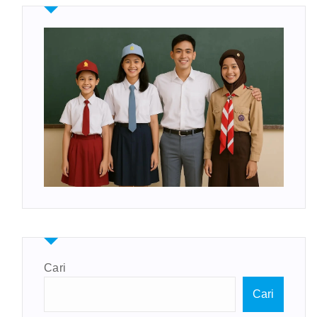
Cari
Cari