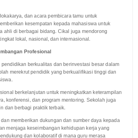
lokakarya, dan acara pembicara tamu untuk
 memberikan kesempatan kepada mahasiswa untuk
a ahli di berbagai bidang. Cikal juga mendorong
ngkat lokal, nasional, dan internasional.
embangan Profesional
endidikan berkualitas dan berinvestasi besar dalam
h merekrut pendidik yang berkualifikasi tinggi dan
siswa.
ional berkelanjutan untuk meningkatkan keterampilan
a, konferensi, dan program mentoring. Sekolah juga
 dan berbagi praktik terbaik.
ru dan memberikan dukungan dan sumber daya kepada
dan menjaga keseimbangan kehidupan kerja yang
endukung dan kolaboratif di mana guru merasa