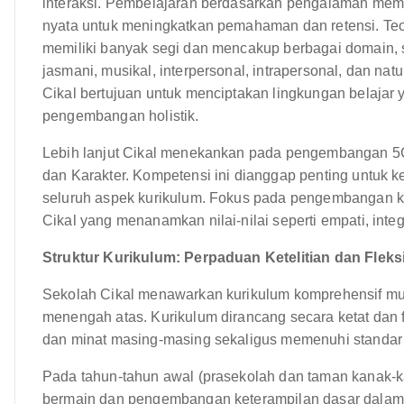
interaksi. Pembelajaran berdasarkan pengalaman mempr
nyata untuk meningkatkan pemahaman dan retensi. T
memiliki banyak segi dan mencakup berbagai domain, sepe
jasmani, musikal, interpersonal, intrapersonal, dan natu
Cikal bertujuan untuk menciptakan lingkungan belajar 
pengembangan holistik.
Lebih lanjut Cikal menekankan pada pengembangan 5C: B
dan Karakter. Kompetensi ini dianggap penting untuk k
seluruh aspek kurikulum. Fokus pada pengembangan ka
Cikal yang menanamkan nilai-nilai seperti empati, int
Struktur Kurikulum: Perpaduan Ketelitian dan Fleksi
Sekolah Cikal menawarkan kurikulum komprehensif mula
menengah atas. Kurikulum dirancang secara ketat dan 
dan minat masing-masing sekaligus memenuhi standar 
Pada tahun-tahun awal (prasekolah dan taman kanak-k
bermain dan pengembangan keterampilan dasar dalam l