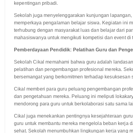
kepentingan pribadi.
Sekolah juga menyelenggarakan kunjungan lapangan, 
memperkaya pengalaman belajar siswa. Kegiatan ini
terhubung dengan masyarakat luas dan belajar dari par
mahasiswanya untuk mengikuti kompetisi dan event di ti
Pemberdayaan Pendidik: Pelatihan Guru dan Peng
Sekolah Cikal memahami bahwa guru adalah landasan p
pelatihan dan pengembangan profesional mereka. Sekola
bersemangat yang berkomitmen terhadap kesuksesan 
Cikal memberi para guru peluang pengembangan profes
dan pengetahuan mereka. Peluang ini meliputi lokakary
mendorong para guru untuk berkolaborasi satu sama lain
Cikal juga menekankan pentingnya kesejahteraan gu
guru untuk membantu mereka mengelola beban kerja 
sehat. Sekolah menumbuhkan lingkungan kerja yang m