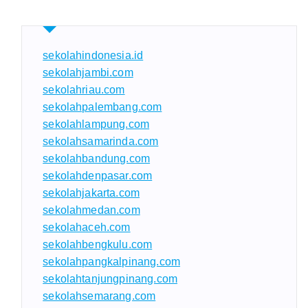
sekolahindonesia.id
sekolahjambi.com
sekolahriau.com
sekolahpalembang.com
sekolahlampung.com
sekolahsamarinda.com
sekolahbandung.com
sekolahdenpasar.com
sekolahjakarta.com
sekolahmedan.com
sekolahaceh.com
sekolahbengkulu.com
sekolahpangkalpinang.com
sekolahtanjungpinang.com
sekolahsemarang.com