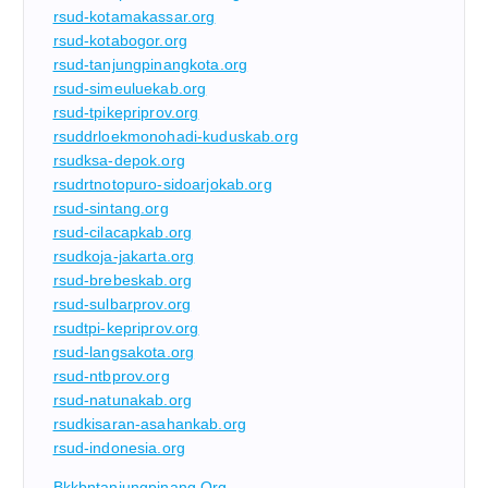
rsud-kotamakassar.org
rsud-kotabogor.org
rsud-tanjungpinangkota.org
rsud-simeuluekab.org
rsud-tpikepriprov.org
rsuddrloekmonohadi-kuduskab.org
rsudksa-depok.org
rsudrtnotopuro-sidoarjokab.org
rsud-sintang.org
rsud-cilacapkab.org
rsudkoja-jakarta.org
rsud-brebeskab.org
rsud-sulbarprov.org
rsudtpi-kepriprov.org
rsud-langsakota.org
rsud-ntbprov.org
rsud-natunakab.org
rsudkisaran-asahankab.org
rsud-indonesia.org
Bkkbntanjungpinang.org