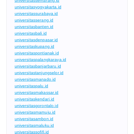
universitassemarang.id
universitasyogyakarta.id
universitassurabaya.id
universitasserang.id
universitasbanten.id
universitasbali.id
universitasdenpasar.id
universitaskupang.id
universitaspontianak.id
universitaspalangkaraya.id
universitasbanjarbaru.id
universitastanjungselor.id
universitasmanado.id
universitaspalu.id
universitasmakassar.id
universitaskendari.id
universitasgorontalo.id
universitasmamuju.id
universitasambon.id
universitasmaluku.id
universitassofifi.id