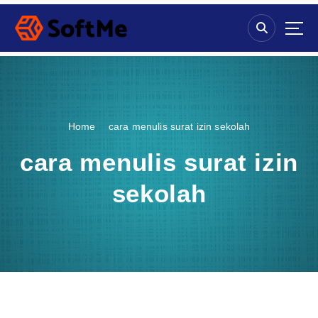
S
k
i
p
t
o
c
o
Home
cara menulis surat izin sekolah
n
t
cara menulis surat izin
e
n
sekolah
t