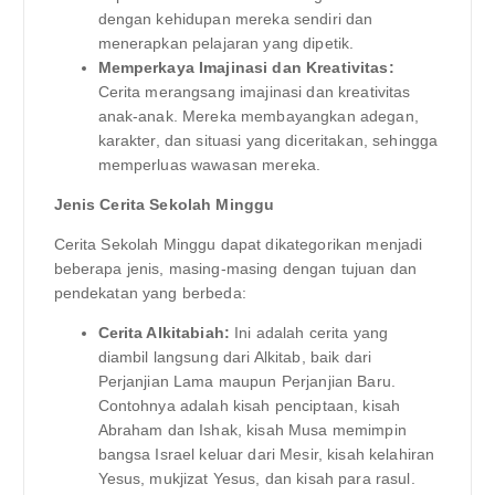
dengan kehidupan mereka sendiri dan
menerapkan pelajaran yang dipetik.
Memperkaya Imajinasi dan Kreativitas:
Cerita merangsang imajinasi dan kreativitas
anak-anak. Mereka membayangkan adegan,
karakter, dan situasi yang diceritakan, sehingga
memperluas wawasan mereka.
Jenis Cerita Sekolah Minggu
Cerita Sekolah Minggu dapat dikategorikan menjadi
beberapa jenis, masing-masing dengan tujuan dan
pendekatan yang berbeda:
Cerita Alkitabiah:
Ini adalah cerita yang
diambil langsung dari Alkitab, baik dari
Perjanjian Lama maupun Perjanjian Baru.
Contohnya adalah kisah penciptaan, kisah
Abraham dan Ishak, kisah Musa memimpin
bangsa Israel keluar dari Mesir, kisah kelahiran
Yesus, mukjizat Yesus, dan kisah para rasul.