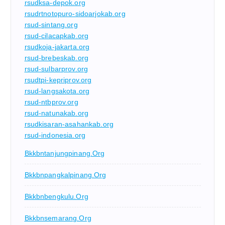
rsudksa-depok.org
rsudrtnotopuro-sidoarjokab.org
rsud-sintang.org
rsud-cilacapkab.org
rsudkoja-jakarta.org
rsud-brebeskab.org
rsud-sulbarprov.org
rsudtpi-kepriprov.org
rsud-langsakota.org
rsud-ntbprov.org
rsud-natunakab.org
rsudkisaran-asahankab.org
rsud-indonesia.org
Bkkbntanjungpinang.org
Bkkbnpangkalpinang.org
Bkkbnbengkulu.org
Bkkbnsemarang.org