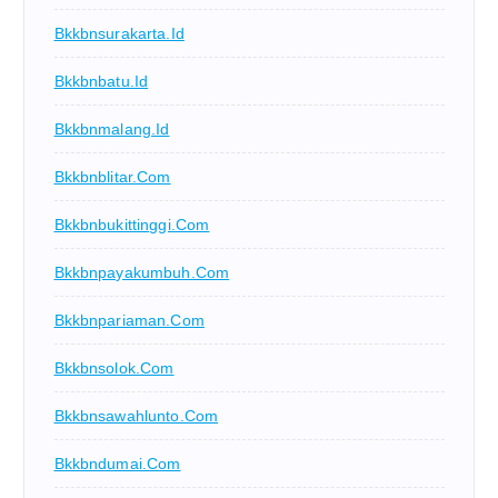
Bkkbnsurakarta.id
Bkkbnbatu.id
Bkkbnmalang.id
Bkkbnblitar.com
Bkkbnbukittinggi.com
Bkkbnpayakumbuh.com
Bkkbnpariaman.com
Bkkbnsolok.com
Bkkbnsawahlunto.com
Bkkbndumai.com