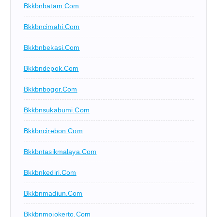
Bkkbnbatam.com
Bkkbncimahi.com
Bkkbnbekasi.com
Bkkbndepok.com
Bkkbnbogor.com
Bkkbnsukabumi.com
Bkkbncirebon.com
Bkkbntasikmalaya.com
Bkkbnkediri.com
Bkkbnmadiun.com
Bkkbnmojokerto.com