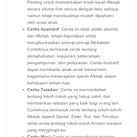
Penting untuk menceritakan kisah-kisah Alkitab
secara akurat dan sesuai dengan teks aslinya,
namun tetap membuatnya mudah dipahami
oleh anak-anak.
Cerita Ilustratif:
Cerita ini tidak selalu diambil
dari Alkitab, tetapi digunakan untuk
mengilustrasikan prinsip-prinsip Alkitabiah.
Contohnya termasuk cerita tentang
persahabatan, kejujuran, keberanian,
pengampunan, dan pelayanan. Cerita ilustratif
dapat membantu anak-anak memahami
bagaimana menerapkan ajaran Alkitab dalam
kehidupan sehari-hari.
Cerita Teladan:
Cerita ini menceritakan
tentang tokoh-tokoh yang hidup saleh dan
memberikan teladan yang baik bagi orang lain.
Contohnya termasuk cerita tentang tokoh-tokoh
Alkitab seperti Daniel, Ester, Rut, dan Timotius,
serta cerita tentang tokoh-tokoh Kristen modern
yang menginspirasi.
Cerita Misi:
Cerita ini menceritakan tentang