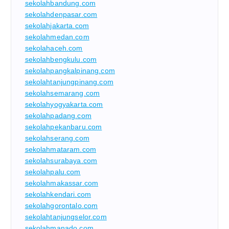
sekolahbandung.com
sekolahdenpasar.com
sekolahjakarta.com
sekolahmedan.com
sekolahaceh.com
sekolahbengkulu.com
sekolahpangkalpinang.com
sekolahtanjungpinang.com
sekolahsemarang.com
sekolahyogyakarta.com
sekolahpadang.com
sekolahpekanbaru.com
sekolahserang.com
sekolahmataram.com
sekolahsurabaya.com
sekolahpalu.com
sekolahmakassar.com
sekolahkendari.com
sekolahgorontalo.com
sekolahtanjungselor.com
sekolahmanado.com