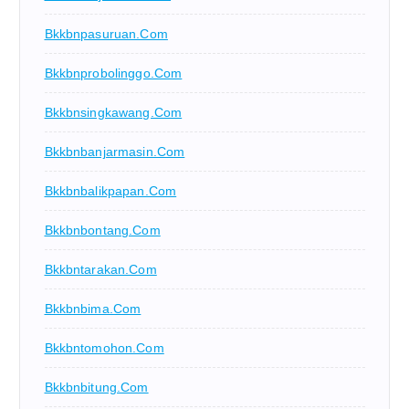
Bkkbnpasuruan.com
Bkkbnprobolinggo.com
Bkkbnsingkawang.com
Bkkbnbanjarmasin.com
Bkkbnbalikpapan.com
Bkkbnbontang.com
Bkkbntarakan.com
Bkkbnbima.com
Bkkbntomohon.com
Bkkbnbitung.com