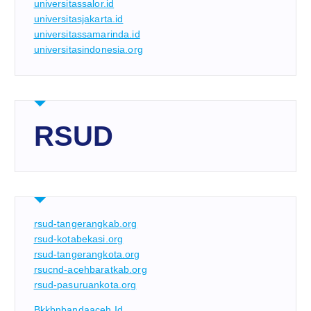
universitassalor.id
universitasjakarta.id
universitassamarinda.id
universitasindonesia.org
RSUD
rsud-tangerangkab.org
rsud-kotabekasi.org
rsud-tangerangkota.org
rsucnd-acehbaratkab.org
rsud-pasuruankota.org
Bkkbnbandaaceh.id