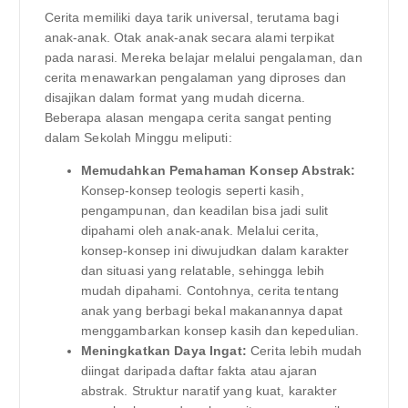
Cerita memiliki daya tarik universal, terutama bagi
anak-anak. Otak anak-anak secara alami terpikat
pada narasi. Mereka belajar melalui pengalaman, dan
cerita menawarkan pengalaman yang diproses dan
disajikan dalam format yang mudah dicerna.
Beberapa alasan mengapa cerita sangat penting
dalam Sekolah Minggu meliputi:
Memudahkan Pemahaman Konsep Abstrak:
Konsep-konsep teologis seperti kasih,
pengampunan, dan keadilan bisa jadi sulit
dipahami oleh anak-anak. Melalui cerita,
konsep-konsep ini diwujudkan dalam karakter
dan situasi yang relatable, sehingga lebih
mudah dipahami. Contohnya, cerita tentang
anak yang berbagi bekal makanannya dapat
menggambarkan konsep kasih dan kepedulian.
Meningkatkan Daya Ingat:
Cerita lebih mudah
diingat daripada daftar fakta atau ajaran
abstrak. Struktur naratif yang kuat, karakter