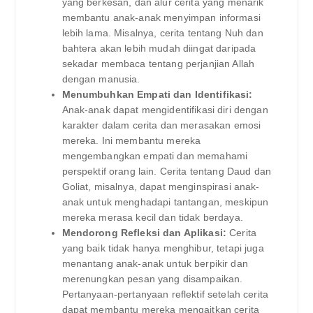
yang berkesan, dan alur cerita yang menarik
membantu anak-anak menyimpan informasi
lebih lama. Misalnya, cerita tentang Nuh dan
bahtera akan lebih mudah diingat daripada
sekadar membaca tentang perjanjian Allah
dengan manusia.
Menumbuhkan Empati dan Identifikasi:
Anak-anak dapat mengidentifikasi diri dengan
karakter dalam cerita dan merasakan emosi
mereka. Ini membantu mereka
mengembangkan empati dan memahami
perspektif orang lain. Cerita tentang Daud dan
Goliat, misalnya, dapat menginspirasi anak-
anak untuk menghadapi tantangan, meskipun
mereka merasa kecil dan tidak berdaya.
Mendorong Refleksi dan Aplikasi:
Cerita
yang baik tidak hanya menghibur, tetapi juga
menantang anak-anak untuk berpikir dan
merenungkan pesan yang disampaikan.
Pertanyaan-pertanyaan reflektif setelah cerita
dapat membantu mereka mengaitkan cerita