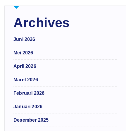
Archives
Juni 2026
Mei 2026
April 2026
Maret 2026
Februari 2026
Januari 2026
Desember 2025