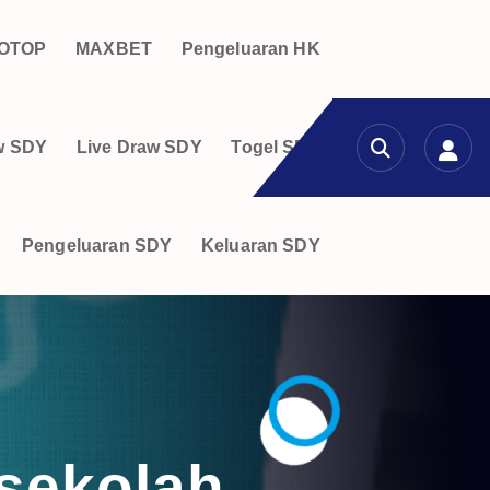
OTOP
MAXBET
Pengeluaran HK
w SDY
Live Draw SDY
Togel SDY
Pengeluaran SDY
Keluaran SDY
 sekolah