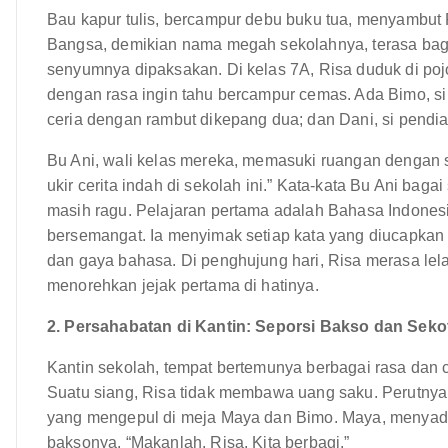
Bau kapur tulis, bercampur debu buku tua, menyambut 
Bangsa, demikian nama megah sekolahnya, terasa bagai
senyumnya dipaksakan. Di kelas 7A, Risa duduk di p
dengan rasa ingin tahu bercampur cemas. Ada Bimo, si j
ceria dengan rambut dikepang dua; dan Dani, si pendi
Bu Ani, wali kelas mereka, memasuki ruangan dengan s
ukir cerita indah di sekolah ini.” Kata-kata Bu Ani ba
masih ragu. Pelajaran pertama adalah Bahasa Indonesi
bersemangat. Ia menyimak setiap kata yang diucapkan Bu
dan gaya bahasa. Di penghujung hari, Risa merasa lela
menorehkan jejak pertama di hatinya.
2. Persahabatan di Kantin: Seporsi Bakso dan Seko
Kantin sekolah, tempat bertemunya berbagai rasa dan c
Suatu siang, Risa tidak membawa uang saku. Perutny
yang mengepul di meja Maya dan Bimo. Maya, menyad
baksonya. “Makanlah, Risa. Kita berbagi.”