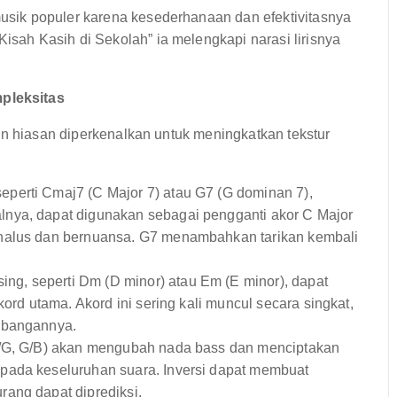
sik populer karena kesederhanaan dan efektivitasnya
ah Kasih di Sekolah” ia melengkapi narasi lirisnya
pleksitas
an hiasan diperkenalkan untuk meningkatkan tekstur
perti Cmaj7 (C Major 7) atau G7 (G dominan 7),
nya, dapat digunakan sebagai pengganti akor C Major
 halus dan bernuansa. G7 menambahkan tarikan kembali
g, seperti Dm (D minor) atau Em (E minor), dapat
kord utama. Akord ini sering kali muncul secara singkat,
mbangannya.
/G, G/B) akan mengubah nada bass dan menciptakan
pada keseluruhan suara. Inversi dapat membuat
ang dapat diprediksi.