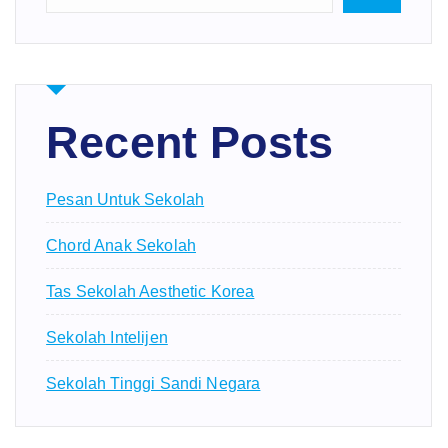
Recent Posts
Pesan Untuk Sekolah
Chord Anak Sekolah
Tas Sekolah Aesthetic Korea
Sekolah Intelijen
Sekolah Tinggi Sandi Negara