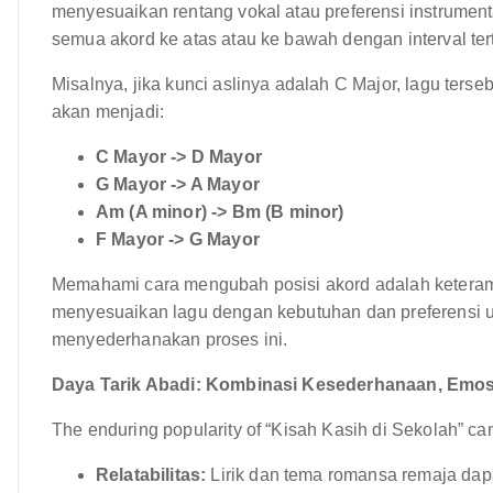
menyesuaikan rentang vokal atau preferensi instrument
semua akord ke atas atau ke bawah dengan interval ter
Misalnya, jika kunci aslinya adalah C Major, lagu terse
akan menjadi:
C Mayor -> D Mayor
G Mayor -> A Mayor
Am (A minor) -> Bm (B minor)
F Mayor -> G Mayor
Memahami cara mengubah posisi akord adalah keteram
menyesuaikan lagu dengan kebutuhan dan preferensi uni
menyederhanakan proses ini.
Daya Tarik Abadi: Kombinasi Kesederhanaan, Emosi
The enduring popularity of “Kisah Kasih di Sekolah” can 
Relatabilitas:
Lirik dan tema romansa remaja dapat