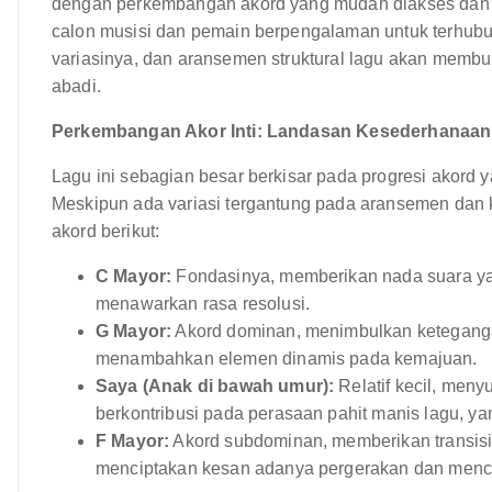
dengan perkembangan akord yang mudah diakses dan
calon musisi dan pemain berpengalaman untuk terhub
variasinya, dan aransemen struktural lagu akan membuk
abadi.
Perkembangan Akor Inti: Landasan Kesederhanaan
Lagu ini sebagian besar berkisar pada progresi akord
Meskipun ada variasi tergantung pada aransemen dan k
akord berikut:
C Mayor:
Fondasinya, memberikan nada suara yan
menawarkan rasa resolusi.
G Mayor:
Akord dominan, menimbulkan ketegangan 
menambahkan elemen dinamis pada kemajuan.
Saya (Anak di bawah umur):
Relatif kecil, meny
berkontribusi pada perasaan pahit manis lagu, y
F Mayor:
Akord subdominan, memberikan transis
menciptakan kesan adanya pergerakan dan mence