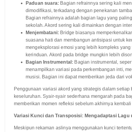
Paduan suara:
Bagian refrainnya sering kali men
dimodifikasi, terkadang dengan penekanan tamba
Bagian refrainnya adalah bagian lagu yang pali
sekolah. Akord sering kali dimainkan dengan inten
Menjembatani:
Bridge biasanya memperkenalkan
suasana hati dan membangun antisipasi untuk kemb
mengeksplorasi emosi yang lebih kompleks yang te
kerinduan. Akord pada bridge mungkin lebih dison
Bagian Instrumental:
Bagian instrumental, seperti
menampilkan variasi pada perkembangan inti, m
musisi. Bagian ini dapat memberikan jeda dari 
Penggunaan variasi akord yang strategis dalam setiap 
keseluruhan. Syair-syair sederhana mengarah pada bag
memberikan momen refleksi sebelum akhirnya kembali
Variasi Kunci dan Transposisi: Mengadaptasi Lagu
Meskipun rekaman aslinya menggunakan kunci tertentu,