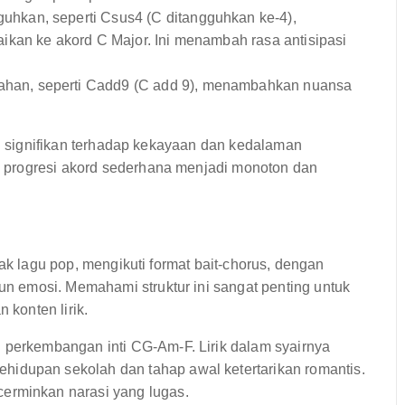
hkan, seperti Csus4 (C ditangguhkan ke-4),
kan ke akord C Major. Ini menambah rasa antisipasi
an, seperti Cadd9 (C add 9), menambahkan nuansa
si signifikan terhadap kekayaan dan kedalaman
 progresi akord sederhana menjadi monoton dan
yak lagu pop, mengikuti format bait-chorus, dengan
 emosi. Memahami struktur ini sangat penting untuk
konten lirik.
 perkembangan inti CG-Am-F. Lirik dalam syairnya
idupan sekolah dan tahap awal ketertarikan romantis.
erminkan narasi yang lugas.