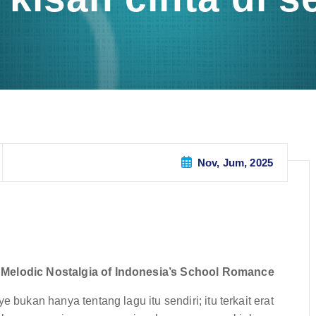
Nov, Jum, 2025
e Melodic Nostalgia of Indonesia’s School Romance
 bukan hanya tentang lagu itu sendiri; itu terkait erat