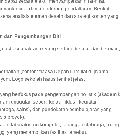
 dapat secara efektif menyampaikan nilai-nilai,
menarik minat dan mendorong pendaftaran. Berikut
serta analisis elemen desain dan strategi konten yang
aan dan Pengembangan Diri
, ilustrasi anak-anak yang sedang belajar dan bermain,
perhatian (contoh: “Masa Depan Dimulai di [Nama
um. Logo sekolah harus terlihat jelas.
m yang berfokus pada pengembangan holistik (akademik,
gram unggulan seperti kelas inklusi, kegiatan
lahraga, sains), dan pendekatan pembelajaran yang
sis proyek).
kaan, laboratorium komputer, lapangan olahraga, ruang
nggi yang menampilkan fasilitas tersebut.