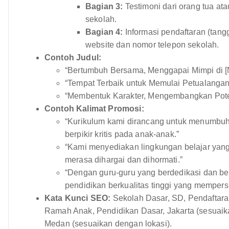
Bagian 3:
Testimoni dari orang tua a
sekolah.
Bagian 4:
Informasi pendaftaran (tang
website dan nomor telepon sekolah.
Contoh Judul:
“Bertumbuh Bersama, Menggapai Mimpi di 
“Tempat Terbaik untuk Memulai Petualangan
“Membentuk Karakter, Mengembangkan Pote
Contoh Kalimat Promosi:
“Kurikulum kami dirancang untuk menumbuhk
berpikir kritis pada anak-anak.”
“Kami menyediakan lingkungan belajar yan
merasa dihargai dan dihormati.”
“Dengan guru-guru yang berdedikasi dan b
pendidikan berkualitas tinggi yang memper
Kata Kunci SEO:
Sekolah Dasar, SD, Pendaftara
Ramah Anak, Pendidikan Dasar, Jakarta (sesuaika
Medan (sesuaikan dengan lokasi).