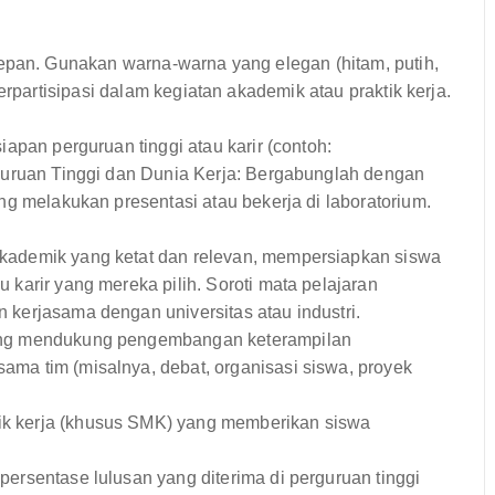
epan. Gunakan warna-warna yang elegan (hitam, putih,
erpartisipasi dalam kegiatan akademik atau praktik kerja.
apan perguruan tinggi atau karir (contoh:
uruan Tinggi dan Dunia Kerja: Bergabunglah dengan
g melakukan presentasi atau bekerja di laboratorium.
akademik yang ketat dan relevan, mempersiapkan siswa
u karir yang mereka pilih. Soroti mata pelajaran
n kerjasama dengan universitas atau industri.
yang mendukung pengembangan keterampilan
ama tim (misalnya, debat, organisasi siswa, proyek
ik kerja (khusus SMK) yang memberikan siswa
persentase lulusan yang diterima di perguruan tinggi