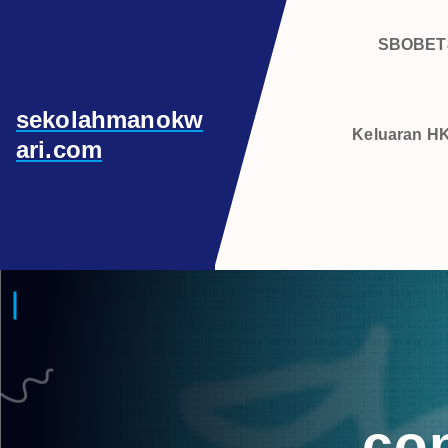
S
k
SBOBET
i
p
t
sekolahmanokw
Keluaran H
o
ari.com
c
o
n
t
e
n
t
co