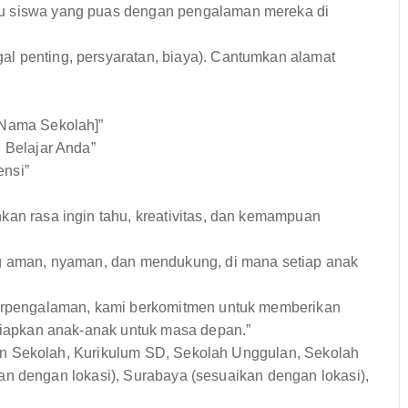
tau siswa yang puas dengan pengalaman mereka di
gal penting, persyaratan, biaya). Cantumkan alamat
[Nama Sekolah]”
 Belajar Anda”
nsi”
an rasa ingin tahu, kreativitas, dan kemampuan
g aman, nyaman, dan mendukung, di mana setiap anak
erpengalaman, kami berkomitmen untuk memberikan
siapkan anak-anak untuk masa depan.”
n Sekolah, Kurikulum SD, Sekolah Unggulan, Sekolah
n dengan lokasi), Surabaya (sesuaikan dengan lokasi),