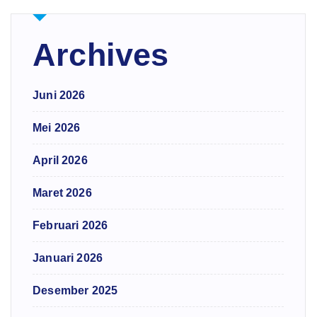
Archives
Juni 2026
Mei 2026
April 2026
Maret 2026
Februari 2026
Januari 2026
Desember 2025