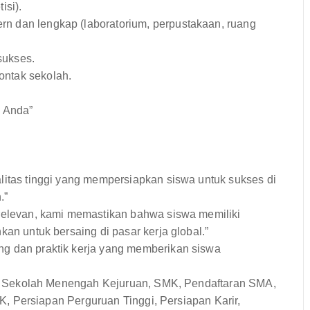
isi).
rn dan lengkap (laboratorium, perpustakaan, ruang
sukses.
ontak sekolah.
 Anda”
itas tinggi yang mempersiapkan siswa untuk sukses di
.”
relevan, kami memastikan bahwa siswa memiliki
an untuk bersaing di pasar kerja global.”
 dan praktik kerja yang memberikan siswa
 Sekolah Menengah Kejuruan, SMK, Pendaftaran SMA,
 Persiapan Perguruan Tinggi, Persiapan Karir,