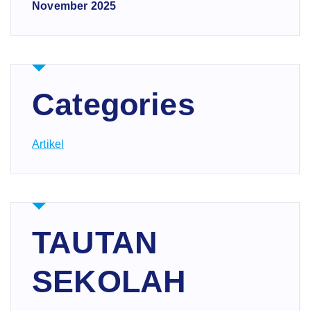
November 2025
Categories
Artikel
TAUTAN
SEKOLAH