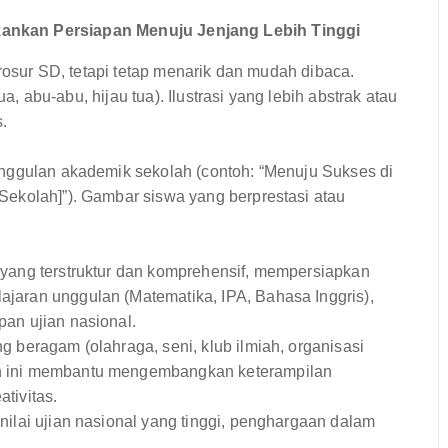
ankan Persiapan Menuju Jenjang Lebih Tinggi
rosur SD, tetapi tetap menarik dan mudah dibaca.
abu-abu, hijau tua). Ilustrasi yang lebih abstrak atau
.
nggulan akademik sekolah (contoh: “Menuju Sukses di
kolah]”). Gambar siswa yang berprestasi atau
 yang terstruktur dan komprehensif, mempersiapkan
ajaran unggulan (Matematika, IPA, Bahasa Inggris),
pan ujian nasional.
g beragam (olahraga, seni, klub ilmiah, organisasi
an ini membantu mengembangkan keterampilan
tivitas.
nilai ujian nasional yang tinggi, penghargaan dalam