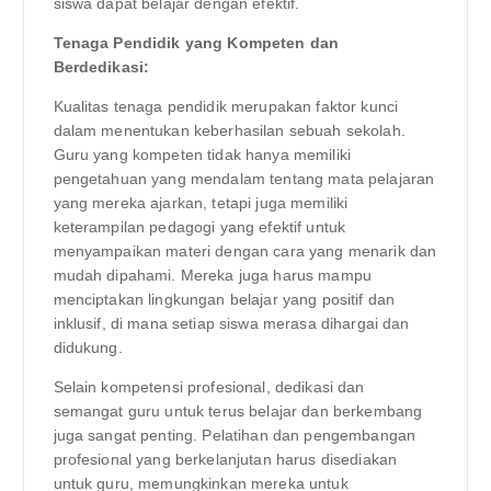
siswa dapat belajar dengan efektif.
Tenaga Pendidik yang Kompeten dan
Berdedikasi:
Kualitas tenaga pendidik merupakan faktor kunci
dalam menentukan keberhasilan sebuah sekolah.
Guru yang kompeten tidak hanya memiliki
pengetahuan yang mendalam tentang mata pelajaran
yang mereka ajarkan, tetapi juga memiliki
keterampilan pedagogi yang efektif untuk
menyampaikan materi dengan cara yang menarik dan
mudah dipahami. Mereka juga harus mampu
menciptakan lingkungan belajar yang positif dan
inklusif, di mana setiap siswa merasa dihargai dan
didukung.
Selain kompetensi profesional, dedikasi dan
semangat guru untuk terus belajar dan berkembang
juga sangat penting. Pelatihan dan pengembangan
profesional yang berkelanjutan harus disediakan
untuk guru, memungkinkan mereka untuk