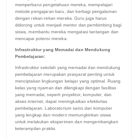
memperbarui pengetahuan mereka, mempelajari
metode pengajaran baru, dan berbagi pengalaman
dengan rekan-rekan mereka. Guru juga harus
didorong untuk menjadi mentor dan pembimbing bagi
siswa, membantu mereka mengatasi tantangan dan
mencapai potensi mereka.
Infrastruktur yang Memadai dan Mendukung
Pembelajaran:
Infrastruktur sekolah yang memadai dan mendukung
pembelajaran merupakan prasyarat penting untuk
menciptakan lingkungan belajar yang optimal. Ruang
kelas yang nyaman dan dilengkapi dengan fasilitas
yang memadai, seperti proyektor, komputer, dan
akses internet, dapat meningkatkan efektivitas
pembelajaran. Laboratorium sains dan komputer
yang lengkap dan modern memungkinkan siswa
untuk melakukan eksperimen dan mengembangkan
keterampilan praktis.