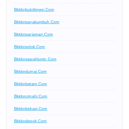
Bkkbnbukittinggi.com
Bkkbnpayakumbuh.com
Bkkbnpariaman.com
Bkkbnsolok.com
Bkkbnsawahlunto.com
Bkkbndumai.com
Bkkbnbatam.com
Bkkbncimahi.com
Bkkbnbekasi.com
Bkkbndepok.com