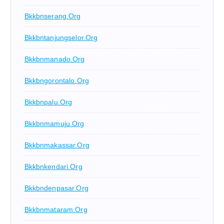
Bkkbnserang.org
Bkkbntanjungselor.org
Bkkbnmanado.org
Bkkbngorontalo.org
Bkkbnpalu.org
Bkkbnmamuju.org
Bkkbnmakassar.org
Bkkbnkendari.org
Bkkbndenpasar.org
Bkkbnmataram.org