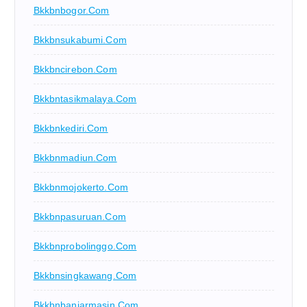
Bkkbnbogor.com
Bkkbnsukabumi.com
Bkkbncirebon.com
Bkkbntasikmalaya.com
Bkkbnkediri.com
Bkkbnmadiun.com
Bkkbnmojokerto.com
Bkkbnpasuruan.com
Bkkbnprobolinggo.com
Bkkbnsingkawang.com
Bkkbnbanjarmasin.com