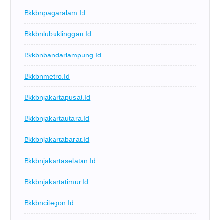
Bkkbnpagaralam.id
Bkkbnlubuklinggau.id
Bkkbnbandarlampung.id
Bkkbnmetro.id
Bkkbnjakartapusat.id
Bkkbnjakartautara.id
Bkkbnjakartabarat.id
Bkkbnjakartaselatan.id
Bkkbnjakartatimur.id
Bkkbncilegon.id