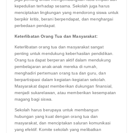
kepedulian terhadap sesama. Sekolah juga harus
menciptakan lingkungan yang mendorong siswa untuk
berpikir kritis, berani berpendapat, dan menghargai
perbedaan pendapat.
Keterlibatan Orang Tua dan Masyarakat:
Keterlibatan orang tua dan masyarakat sangat
penting untuk mendukung keberhasilan pendidikan.
Orang tua dapat berperan aktif dalam mendukung
pembelajaran anak-anak mereka di rumah,
menghadiri pertemuan orang tua dan guru, dan
berpartisipasi dalam kegiatan-kegiatan sekolah.
Masyarakat dapat memberikan dukungan finansial,
menjadi sukarelawan, atau memberikan kesempatan
magang bagi siswa.
Sekolah harus berupaya untuk membangun
hubungan yang kuat dengan orang tua dan
masyarakat, dan menciptakan saluran komunikasi
yang efektif. Komite sekolah yang melibatkan