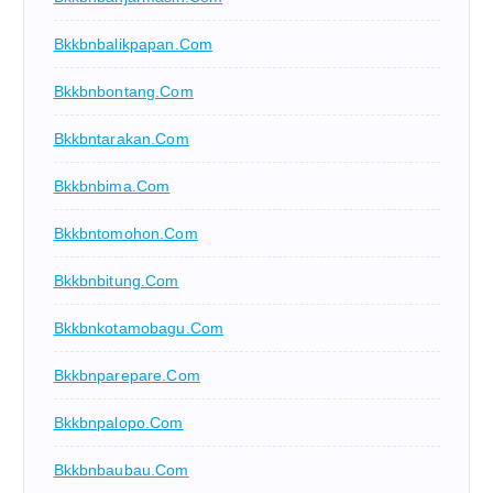
Bkkbnbalikpapan.com
Bkkbnbontang.com
Bkkbntarakan.com
Bkkbnbima.com
Bkkbntomohon.com
Bkkbnbitung.com
Bkkbnkotamobagu.com
Bkkbnparepare.com
Bkkbnpalopo.com
Bkkbnbaubau.com