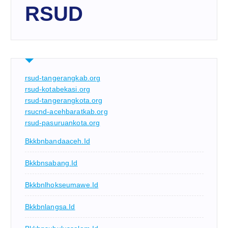
RSUD
rsud-tangerangkab.org
rsud-kotabekasi.org
rsud-tangerangkota.org
rsucnd-acehbaratkab.org
rsud-pasuruankota.org
Bkkbnbandaaceh.id
Bkkbnsabang.id
Bkkbnlhokseumawe.id
Bkkbnlangsa.id