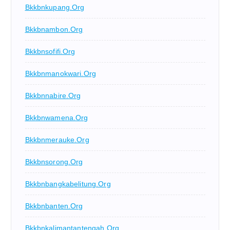
Bkkbnkupang.org
Bkkbnambon.org
Bkkbnsofifi.org
Bkkbnmanokwari.org
Bkkbnnabire.org
Bkkbnwamena.org
Bkkbnmerauke.org
Bkkbnsorong.org
Bkkbnbangkabelitung.org
Bkkbnbanten.org
Bkkbnkalimantantengah.org