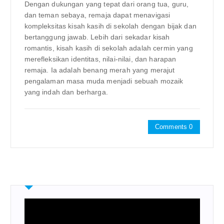
Dengan dukungan yang tepat dari orang tua, guru,
dan teman sebaya, remaja dapat menavigasi
kompleksitas kisah kasih di sekolah dengan bijak dan
bertanggung jawab. Lebih dari sekadar kisah
romantis, kisah kasih di sekolah adalah cermin yang
merefleksikan identitas, nilai-nilai, dan harapan
remaja. Ia adalah benang merah yang merajut
pengalaman masa muda menjadi sebuah mozaik
yang indah dan berharga.
Comments 0