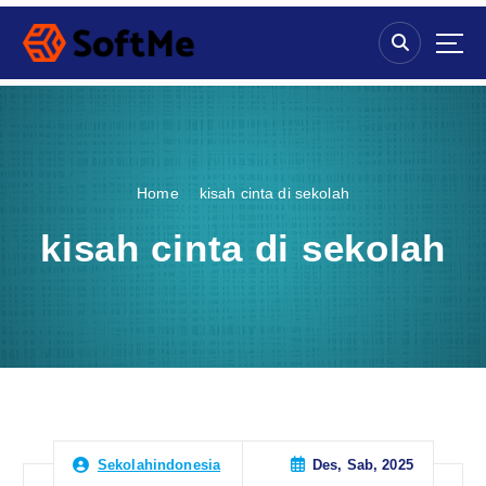
S
k
i
p
t
o
c
o
Home
kisah cinta di sekolah
n
t
kisah cinta di sekolah
e
n
t
Des, Sab, 2025
Sekolahindonesia