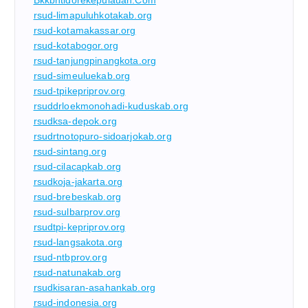
rsud-limapuluhkotakab.org
rsud-kotamakassar.org
rsud-kotabogor.org
rsud-tanjungpinangkota.org
rsud-simeuluekab.org
rsud-tpikepriprov.org
rsuddrloekmonohadi-kuduskab.org
rsudksa-depok.org
rsudrtnotopuro-sidoarjokab.org
rsud-sintang.org
rsud-cilacapkab.org
rsudkoja-jakarta.org
rsud-brebeskab.org
rsud-sulbarprov.org
rsudtpi-kepriprov.org
rsud-langsakota.org
rsud-ntbprov.org
rsud-natunakab.org
rsudkisaran-asahankab.org
rsud-indonesia.org