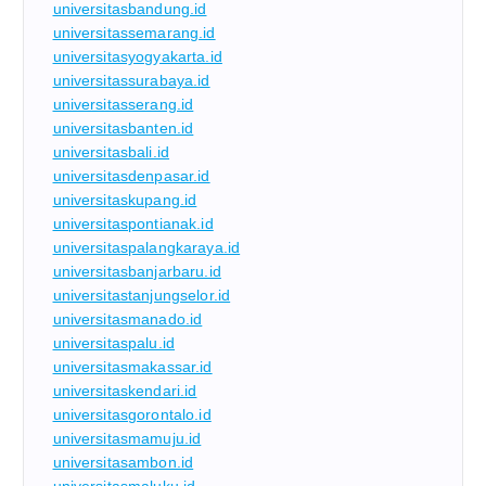
universitasbandung.id
universitassemarang.id
universitasyogyakarta.id
universitassurabaya.id
universitasserang.id
universitasbanten.id
universitasbali.id
universitasdenpasar.id
universitaskupang.id
universitaspontianak.id
universitaspalangkaraya.id
universitasbanjarbaru.id
universitastanjungselor.id
universitasmanado.id
universitaspalu.id
universitasmakassar.id
universitaskendari.id
universitasgorontalo.id
universitasmamuju.id
universitasambon.id
universitasmaluku.id