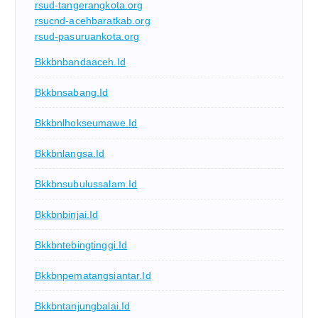
rsud-tangerangkota.org
rsucnd-acehbaratkab.org
rsud-pasuruankota.org
Bkkbnbandaaceh.id
Bkkbnsabang.id
Bkkbnlhokseumawe.id
Bkkbnlangsa.id
Bkkbnsubulussalam.id
Bkkbnbinjai.id
Bkkbntebingtinggi.id
Bkkbnpematangsiantar.id
Bkkbntanjungbalai.id