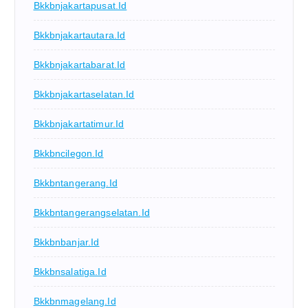
Bkkbnjakartapusat.id
Bkkbnjakartautara.id
Bkkbnjakartabarat.id
Bkkbnjakartaselatan.id
Bkkbnjakartatimur.id
Bkkbncilegon.id
Bkkbntangerang.id
Bkkbntangerangselatan.id
Bkkbnbanjar.id
Bkkbnsalatiga.id
Bkkbnmagelang.id