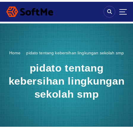
S
k
i
p
t
o
c
o
Home
pidato tentang kebersihan lingkungan sekolah smp
n
t
pidato tentang
e
n
kebersihan lingkungan
t
sekolah smp