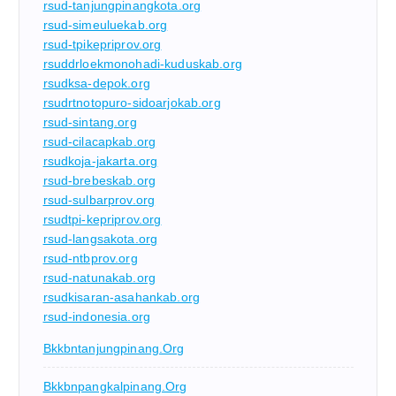
rsud-tanjungpinangkota.org
rsud-simeuluekab.org
rsud-tpikepriprov.org
rsuddrloekmonohadi-kuduskab.org
rsudksa-depok.org
rsudrtnotopuro-sidoarjokab.org
rsud-sintang.org
rsud-cilacapkab.org
rsudkoja-jakarta.org
rsud-brebeskab.org
rsud-sulbarprov.org
rsudtpi-kepriprov.org
rsud-langsakota.org
rsud-ntbprov.org
rsud-natunakab.org
rsudkisaran-asahankab.org
rsud-indonesia.org
Bkkbntanjungpinang.org
Bkkbnpangkalpinang.org