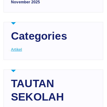
November 2025
Categories
Artikel
TAUTAN
SEKOLAH