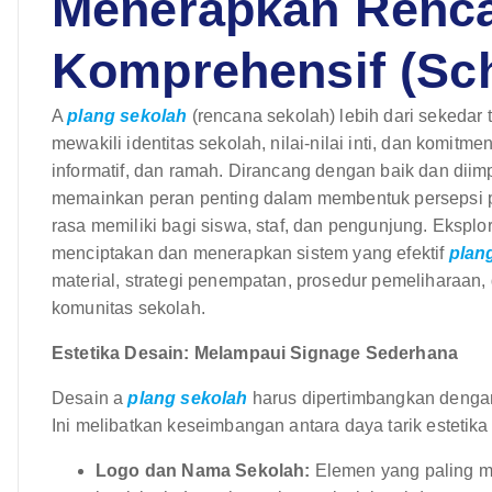
Menerapkan Renca
Komprehensif (Sch
A
plang sekolah
(rencana sekolah) lebih dari sekedar t
mewakili identitas sekolah, nilai-nilai inti, dan komi
informatif, dan ramah. Dirancang dengan baik dan diim
memainkan peran penting dalam membentuk persepsi 
rasa memiliki bagi siswa, staf, dan pengunjung. Eksplo
menciptakan dan menerapkan sistem yang efektif
plan
material, strategi penempatan, prosedur pemeliharaan
komunitas sekolah.
Estetika Desain: Melampaui Signage Sederhana
Desain a
plang sekolah
harus dipertimbangkan dengan
Ini melibatkan keseimbangan antara daya tarik estetik
Logo dan Nama Sekolah:
Elemen yang paling me