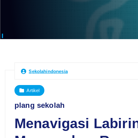
Sekolahindonesia
Artikel
plang sekolah
Menavigasi Labir