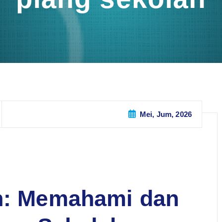
Mei, Jum, 2026
in: Memahami dan