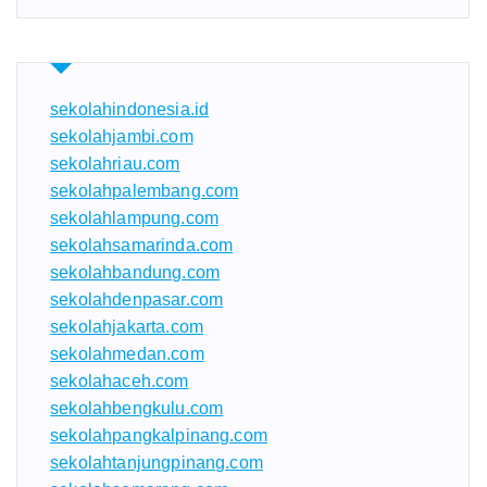
sekolahindonesia.id
sekolahjambi.com
sekolahriau.com
sekolahpalembang.com
sekolahlampung.com
sekolahsamarinda.com
sekolahbandung.com
sekolahdenpasar.com
sekolahjakarta.com
sekolahmedan.com
sekolahaceh.com
sekolahbengkulu.com
sekolahpangkalpinang.com
sekolahtanjungpinang.com