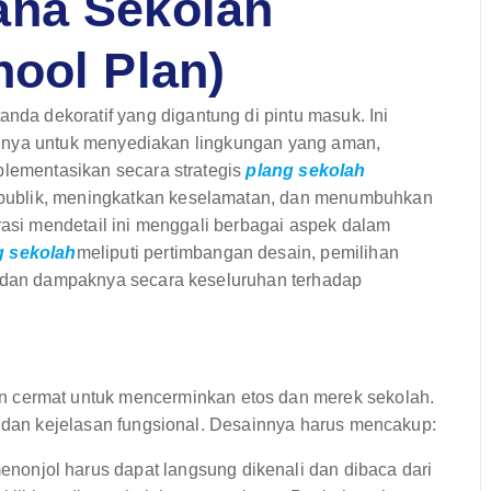
na Sekolah
ool Plan)
anda dekoratif yang digantung di pintu masuk. Ini
tmennya untuk menyediakan lingkungan yang aman,
plementasikan secara strategis
plang sekolah
publik, meningkatkan keselamatan, dan menumbuhkan
rasi mendetail ini menggali berbagai aspek dalam
g sekolah
meliputi pertimbangan desain, pemilihan
, dan dampaknya secara keseluruhan terhadap
 cermat untuk mencerminkan etos dan merek sekolah.
a dan kejelasan fungsional. Desainnya harus mencakup:
nonjol harus dapat langsung dikenali dan dibaca dari