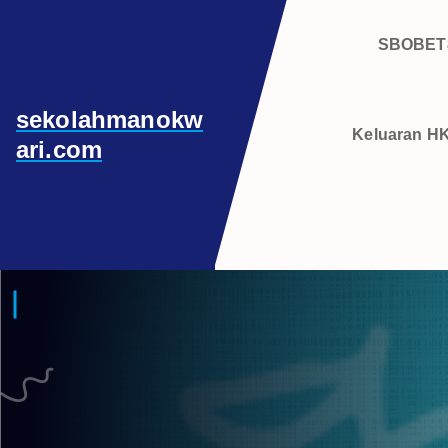
S
k
SBOBET
i
p
t
sekolahmanokw
Keluaran H
o
ari.com
c
o
n
t
e
n
t