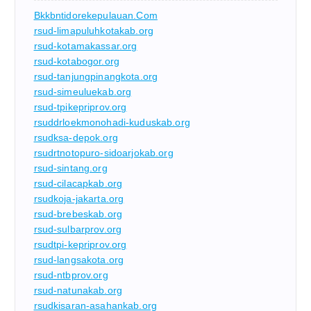
Bkkbntidorekepulauan.com
rsud-limapuluhkotakab.org
rsud-kotamakassar.org
rsud-kotabogor.org
rsud-tanjungpinangkota.org
rsud-simeuluekab.org
rsud-tpikepriprov.org
rsuddrloekmonohadi-kuduskab.org
rsudksa-depok.org
rsudrtnotopuro-sidoarjokab.org
rsud-sintang.org
rsud-cilacapkab.org
rsudkoja-jakarta.org
rsud-brebeskab.org
rsud-sulbarprov.org
rsudtpi-kepriprov.org
rsud-langsakota.org
rsud-ntbprov.org
rsud-natunakab.org
rsudkisaran-asahankab.org