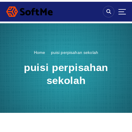
S
k
i
p
t
o
c
o
Home
puisi perpisahan sekolah
n
t
puisi perpisahan
e
n
sekolah
t