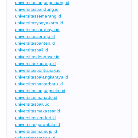
universitastanjungpinang.id
universitasbandung.id
universitassemarang.id
universitasyogyakarta.id
universitassurabaya.id
universitasserang.id
universitasbanten.id
universitasbali.id
universitasdenpasar.id
universitaskupang.id
universitaspontianak.id
universitaspalangkaraya.id
universitasbanjarbaru.id
universitastanjungselor.id
universitasmanado.id
universitaspalu.id
universitasmakassar.id
universitaskendari.id
universitasgorontalo.id
universitasmamuju.id
universitasambon.id