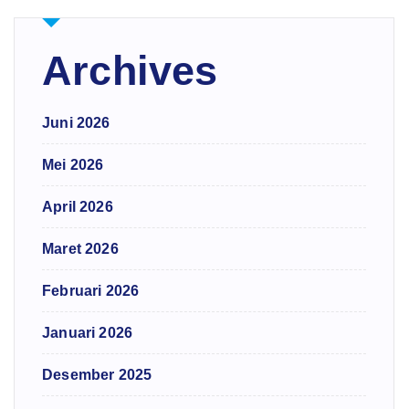
Archives
Juni 2026
Mei 2026
April 2026
Maret 2026
Februari 2026
Januari 2026
Desember 2025