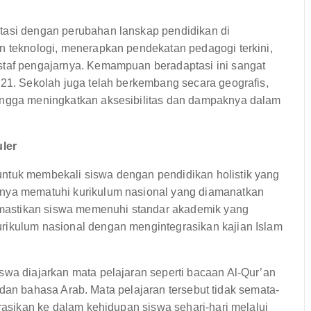
tasi dengan perubahan lanskap pendidikan di
n teknologi, menerapkan pendekatan pedagogi terkini,
staf pengajarnya. Kemampuan beradaptasi ini sangat
-21. Sekolah juga telah berkembang secara geografis,
hingga meningkatkan aksesibilitas dan dampaknya dalam
ler
untuk membekali siswa dengan pendidikan holistik yang
mnya mematuhi kurikulum nasional yang diamanatkan
mastikan siswa memenuhi standar akademik yang
rikulum nasional dengan mengintegrasikan kajian Islam
swa diajarkan mata pelajaran seperti bacaan Al-Qur’an
h), dan bahasa Arab. Mata pelajaran tersebut tidak semata-
grasikan ke dalam kehidupan siswa sehari-hari melalui