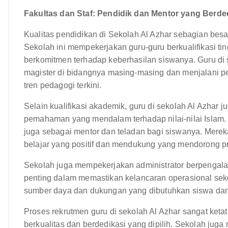
Fakultas dan Staf: Pendidik dan Mentor yang Berde
Kualitas pendidikan di Sekolah Al Azhar sebagian besa
Sekolah ini mempekerjakan guru-guru berkualifikasi t
berkomitmen terhadap keberhasilan siswanya. Guru di s
magister di bidangnya masing-masing dan menjalani p
tren pedagogi terkini.
Selain kualifikasi akademik, guru di sekolah Al Azhar 
pemahaman yang mendalam terhadap nilai-nilai Islam. M
juga sebagai mentor dan teladan bagi siswanya. Mere
belajar yang positif dan mendukung yang mendorong p
Sekolah juga mempekerjakan administrator berpenga
penting dalam memastikan kelancaran operasional sek
sumber daya dan dukungan yang dibutuhkan siswa dan 
Proses rekrutmen guru di sekolah Al Azhar sangat keta
berkualitas dan berdedikasi yang dipilih. Sekolah jug