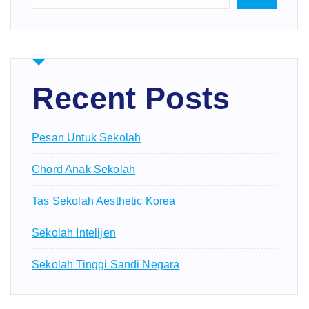
Recent Posts
Pesan Untuk Sekolah
Chord Anak Sekolah
Tas Sekolah Aesthetic Korea
Sekolah Intelijen
Sekolah Tinggi Sandi Negara