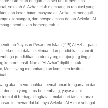
emporer. Didirikan dengan aspirasi untuk membina
tual, sekolah Al Azhar telah membangun reputasi yang
, dan keterlibatan masyarakat. Artikel ini menggali
, dampak, tantangan, dan prospek masa depan Sekolah Al
mbaga pendidikan berpengaruh ini.
e pendirian Yayasan Pesantren Islam (YPI) Al Azhar pada
koh terkemuka dalam keilmuan dan pendidikan Islam di
lembaga pendidikan modern yang menjunjung tinggi
ng komprehensif. Nama “Al Azhar” dipilih untuk
ro, Mesir, yang melambangkan komitmen institusi
tual.
ren yang akan menumbuhkan pemahaman keagamaan dan
 Indonesia yang terus berkembang, yayasan ini
rmal di berbagai tingkatan, mulai dari taman kanak-
uasan ini menandai lahirnya Sekolah Al Azhar sebagai