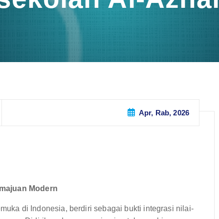
Apr, Rab, 2026
Kemajuan Modern
uka di Indonesia, berdiri sebagai bukti integrasi nilai-