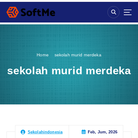
S
k
i
p
t
o
c
o
Home
sekolah murid merdeka
n
t
sekolah murid merdeka
e
n
t
Feb, Jum, 2026
Sekolahindonesia