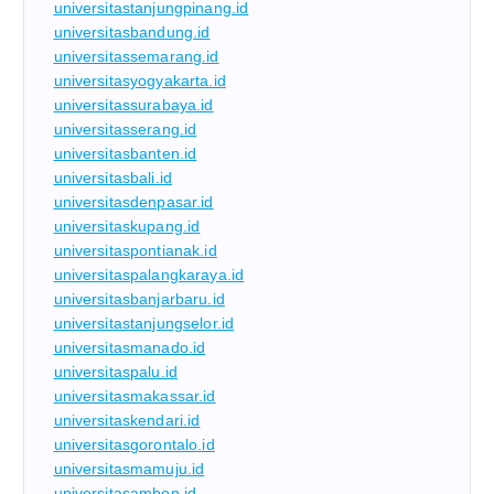
universitastanjungpinang.id
universitasbandung.id
universitassemarang.id
universitasyogyakarta.id
universitassurabaya.id
universitasserang.id
universitasbanten.id
universitasbali.id
universitasdenpasar.id
universitaskupang.id
universitaspontianak.id
universitaspalangkaraya.id
universitasbanjarbaru.id
universitastanjungselor.id
universitasmanado.id
universitaspalu.id
universitasmakassar.id
universitaskendari.id
universitasgorontalo.id
universitasmamuju.id
universitasambon.id