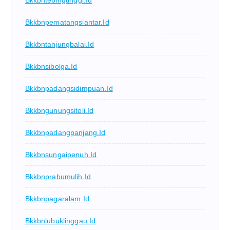
Bkkbntebingtinggi.id
Bkkbnpematangsiantar.id
Bkkbntanjungbalai.id
Bkkbnsibolga.id
Bkkbnpadangsidimpuan.id
Bkkbngunungsitoli.id
Bkkbnpadangpanjang.id
Bkkbnsungaipenuh.id
Bkkbnprabumulih.id
Bkkbnpagaralam.id
Bkkbnlubuklinggau.id