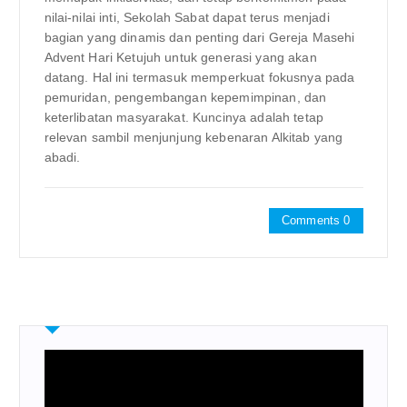
nilai-nilai inti, Sekolah Sabat dapat terus menjadi
bagian yang dinamis dan penting dari Gereja Masehi
Advent Hari Ketujuh untuk generasi yang akan
datang. Hal ini termasuk memperkuat fokusnya pada
pemuridan, pengembangan kepemimpinan, dan
keterlibatan masyarakat. Kuncinya adalah tetap
relevan sambil menjunjung kebenaran Alkitab yang
abadi.
Comments 0