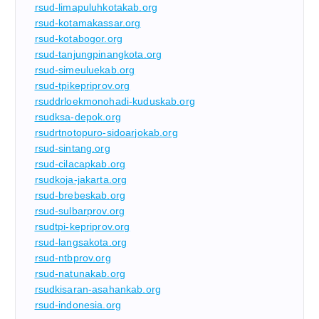
rsud-limapuluhkotakab.org
rsud-kotamakassar.org
rsud-kotabogor.org
rsud-tanjungpinangkota.org
rsud-simeuluekab.org
rsud-tpikepriprov.org
rsuddrloekmonohadi-kuduskab.org
rsudksa-depok.org
rsudrtnotopuro-sidoarjokab.org
rsud-sintang.org
rsud-cilacapkab.org
rsudkoja-jakarta.org
rsud-brebeskab.org
rsud-sulbarprov.org
rsudtpi-kepriprov.org
rsud-langsakota.org
rsud-ntbprov.org
rsud-natunakab.org
rsudkisaran-asahankab.org
rsud-indonesia.org