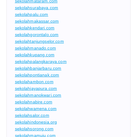
sekolahmataram.com
sekolahsurabaya.com
sekolahpalu.com
sekolahmakassar.com
sekolahkendari.com
sekolahgorontalo.com
sekolahtanjungselor.com
sekolahmanado.com
sekolahkupang.com
sekolahpalangkaraya.com
sekolahbanjarbaru.com
sekolahpontianak.com
sekolahambon.com
sekolahjayapura.com
sekolahmanokwari.com
sekolahnabire.com
sekolahwamena.com
sekolahsalor.com
sekolahindonesia.org
sekolahsorong.com
sekolahmamuju.com