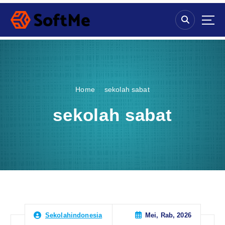
S
k
i
p
t
o
c
o
Home
sekolah sabat
n
t
sekolah sabat
e
n
t
Mei, Rab, 2026
Sekolahindonesia