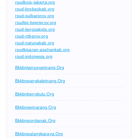
rsudkoja-jakarta.org
rsud-brebeskab.org
rsud-sulbarprov.org
rsudtpi-kepriprov.org
rsud-langsakota.org
rsud-ntbprov.org
rsud-natunakab.org
rsudkisaran-asahankab.org
rsud-indonesia.org
Bkkbntanjungpinang.org
Bkkbnpangkalpinang.org
Bkkbnbengkulu.org
Bkkbnsemarang.org
Bkkbnpontianak.org
Bkkbnpalangkaraya.org