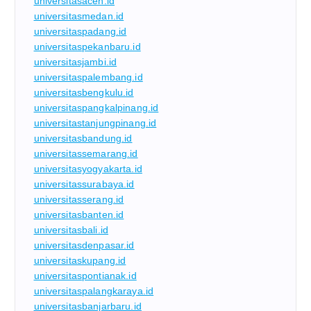
universitasaceh.id
universitasmedan.id
universitaspadang.id
universitaspekanbaru.id
universitasjambi.id
universitaspalembang.id
universitasbengkulu.id
universitaspangkalpinang.id
universitastanjungpinang.id
universitasbandung.id
universitassemarang.id
universitasyogyakarta.id
universitassurabaya.id
universitasserang.id
universitasbanten.id
universitasbali.id
universitasdenpasar.id
universitaskupang.id
universitaspontianak.id
universitaspalangkaraya.id
universitasbanjarbaru.id