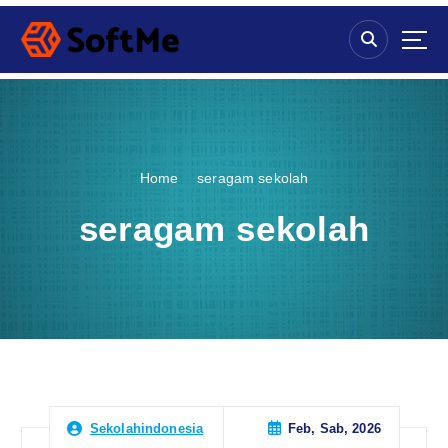
S
k
i
p
t
o
c
o
Home
seragam sekolah
n
t
seragam sekolah
e
n
t
Feb, Sab, 2026
Sekolahindonesia