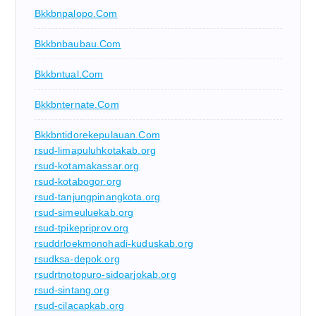
Bkkbnpalopo.com
Bkkbnbaubau.com
Bkkbntual.com
Bkkbnternate.com
Bkkbntidorekepulauan.com
rsud-limapuluhkotakab.org
rsud-kotamakassar.org
rsud-kotabogor.org
rsud-tanjungpinangkota.org
rsud-simeuluekab.org
rsud-tpikepriprov.org
rsuddrloekmonohadi-kuduskab.org
rsudksa-depok.org
rsudrtnotopuro-sidoarjokab.org
rsud-sintang.org
rsud-cilacapkab.org