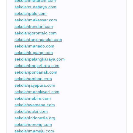
sekolahmataram.com
sekolahsurabaya.com
sekolahpalu.com
sekolahmakassar.com
sekolahkendari.com
sekolahgorontalo.com
sekolahtanjungselor.com
sekolahmanado.com
sekolahkupang.com
sekolahpalangkaraya.com
sekolahbanjarbaru.com
sekolahpontianak.com
sekolahambon.com
sekolahjayapura.com
sekolahmanokwari.com
sekolahnabire.com
sekolahwamena.com
sekolahsalor.com
sekolahindonesia.org
sekolahsorong.com
sekolahmamuju.com