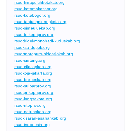
rsud-limapuluhkotakab.org
rsud-kotamakassar.org
rsud-kotabogor.org
rsud-tanjungpinangkota.org
rsud-simeuluekab.org
rsud-tpikepriprov.org
rsuddrloekmonohadi-kuduskab.org
rsudksa-depok.org
rsudrtnotopuro-sidoarjokab.org
rsud-sintang.org
rsud-cilacapkab.org
rsudkoja-jakarta.org
rsud-brebeskab.org
rsud-sulbarprov.org
rsudtpi-kepriprov.org
rsud-langsakota.org
rsud-ntbprov.org
rsud-natunakab.org
rsudkisaran-asahankab.org
rsud-indonesia.org