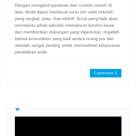
Dengan mengikuti panduan dan contoh-contoh di
atas, Anda dapat membuat surat izin sakit sekolah
yang singkat, jelas, dan efektif. Surat yang baik akan
membantu pihak sekolah memahami kondisi siswa
dan memberikan dukungan yang diperlukan. Ingatlah
bahwa komunikasi yang baik antara orang tua dan
sekolah sangat penting untuk memastikan kelancaran
pendidikan anak.
Comments 0