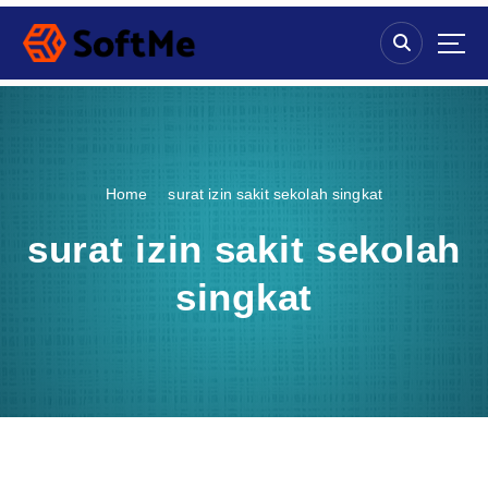
S
k
i
p
t
o
c
o
Home
surat izin sakit sekolah singkat
n
t
surat izin sakit sekolah
e
n
singkat
t