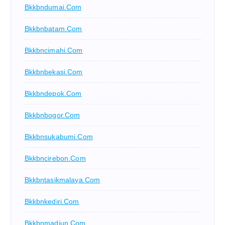
Bkkbndumai.com
Bkkbnbatam.com
Bkkbncimahi.com
Bkkbnbekasi.com
Bkkbndepok.com
Bkkbnbogor.com
Bkkbnsukabumi.com
Bkkbncirebon.com
Bkkbntasikmalaya.com
Bkkbnkediri.com
Bkkbnmadiun.com