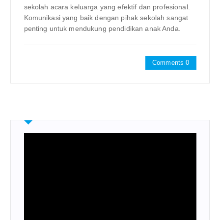
sekolah acara keluarga yang efektif dan profesional.
Komunikasi yang baik dengan pihak sekolah sangat
penting untuk mendukung pendidikan anak Anda.
Comments 0