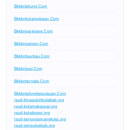
Bkkbnbitung.com
Bkkbnkotamobagu.com
Bkkbnparepare.com
Bkkbnpalopo.com
Bkkbnbaubau.com
Bkkbntual.com
Bkkbnternate.com
Bkkbntidorekepulauan.com
rsud-limapuluhkotakab.org
rsud-kotamakassar.org
rsud-kotabogor.org
rsud-tanjungpinangkota.org
rsud-simeuluekab.org