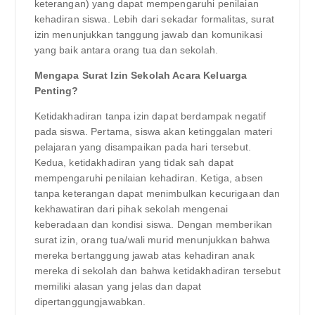
keterangan) yang dapat mempengaruhi penilaian
kehadiran siswa. Lebih dari sekadar formalitas, surat
izin menunjukkan tanggung jawab dan komunikasi
yang baik antara orang tua dan sekolah.
Mengapa Surat Izin Sekolah Acara Keluarga
Penting?
Ketidakhadiran tanpa izin dapat berdampak negatif
pada siswa. Pertama, siswa akan ketinggalan materi
pelajaran yang disampaikan pada hari tersebut.
Kedua, ketidakhadiran yang tidak sah dapat
mempengaruhi penilaian kehadiran. Ketiga, absen
tanpa keterangan dapat menimbulkan kecurigaan dan
kekhawatiran dari pihak sekolah mengenai
keberadaan dan kondisi siswa. Dengan memberikan
surat izin, orang tua/wali murid menunjukkan bahwa
mereka bertanggung jawab atas kehadiran anak
mereka di sekolah dan bahwa ketidakhadiran tersebut
memiliki alasan yang jelas dan dapat
dipertanggungjawabkan.