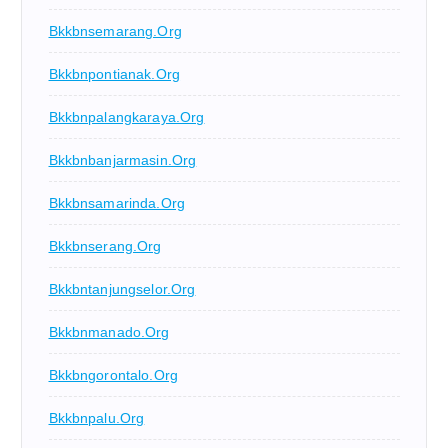
Bkkbnsemarang.org
Bkkbnpontianak.org
Bkkbnpalangkaraya.org
Bkkbnbanjarmasin.org
Bkkbnsamarinda.org
Bkkbnserang.org
Bkkbntanjungselor.org
Bkkbnmanado.org
Bkkbngorontalo.org
Bkkbnpalu.org