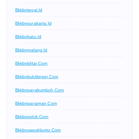
Bkkbntegal.id
Bkkbnsurakarta.id
Bkkbnbatu.id
Bkkbnmalang.id
Bkkbnblitar.com
Bkkbnbukittinggi.com
Bkkbnpayakumbuh.com
Bkkbnpariaman.com
Bkkbnsolok.com
Bkkbnsawahlunto.com