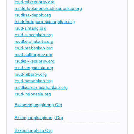
rsud-tpikepriprov.org
rsuddrloekmonohadi-kuduskab.org
rsudksa-depok.org
rsudrtnotopuro-sidoarjokab.org
rsud-sintang.org
rsud-cilacapkab.org
rsudkoja-jakarta.org
rsud-brebeskab.org
rsud-sulbarprov.org
rsudtpi-kepriprov.org
rsud-langsakota.org
rsud-ntbprov.org
rsud-natunakab.org
rsudkisaran-asahankab.org
rsud-indonesia.org
Bkkbntanjungpinang.org
Bkkbnpangkalpinang.org
Bkkbnbengkulu.org