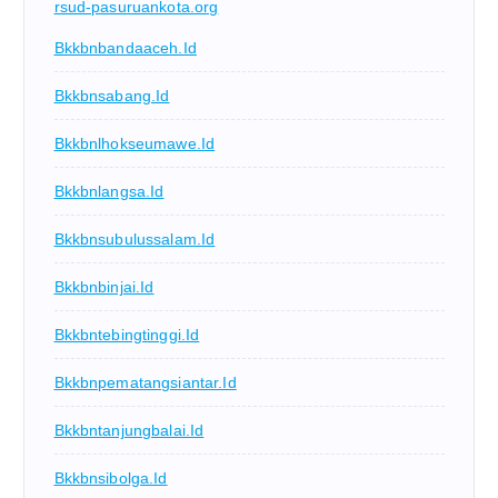
rsud-pasuruankota.org
Bkkbnbandaaceh.id
Bkkbnsabang.id
Bkkbnlhokseumawe.id
Bkkbnlangsa.id
Bkkbnsubulussalam.id
Bkkbnbinjai.id
Bkkbntebingtinggi.id
Bkkbnpematangsiantar.id
Bkkbntanjungbalai.id
Bkkbnsibolga.id