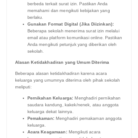
berbeda terkait surat izin. Pastikan Anda
memahami dan mengikuti kebijakan yang
berlaku.
Gunakan Format Digital (Jika Diizinkan):
Beberapa sekolah menerima surat izin melalui
email atau platform komunikasi online. Pastikan
Anda mengikuti petunjuk yang diberikan oleh
sekolah.
Alasan Ketidakhadiran yang Umum Diterima
Beberapa alasan ketidakhadiran karena acara
keluarga yang umumnya diterima oleh pihak sekolah
meliputi:
Pernikahan Keluarga:
Menghadiri pernikahan
saudara kandung, kakek/nenek, atau anggota
keluarga dekat lainnya.
Pemakaman:
Menghadiri pemakaman anggota
keluarga.
Acara Keagamaan:
Mengikuti acara