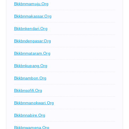
Bkkbnmamuju.org
Bkkbnmakassar.org
Bkkbnkendari.org
Bkkbndenpasar.org
Bkkbnmataram.org
Bkkbnkupang.org
Bkkbnambon.org
Bkkbnsofifi.org
Bkkbnmanokwari.org
Bkkbnnabire.org
Bkkbnwamena.org