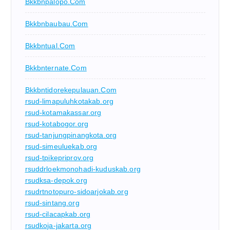
Bkkbnpalopo.com
Bkkbnbaubau.com
Bkkbntual.com
Bkkbnternate.com
Bkkbntidorekepulauan.com
rsud-limapuluhkotakab.org
rsud-kotamakassar.org
rsud-kotabogor.org
rsud-tanjungpinangkota.org
rsud-simeuluekab.org
rsud-tpikepriprov.org
rsuddrloekmonohadi-kuduskab.org
rsudksa-depok.org
rsudrtnotopuro-sidoarjokab.org
rsud-sintang.org
rsud-cilacapkab.org
rsudkoja-jakarta.org