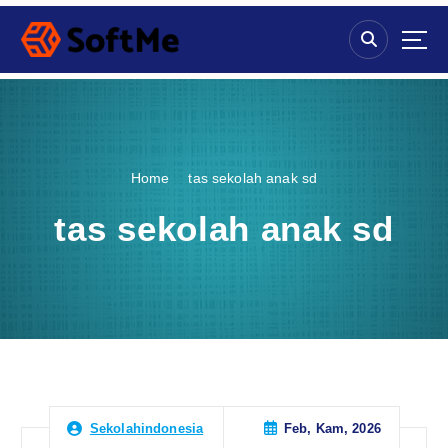
S
k
i
p
t
o
c
o
Home
tas sekolah anak sd
n
t
tas sekolah anak sd
e
n
t
Feb, Kam, 2026
Sekolahindonesia