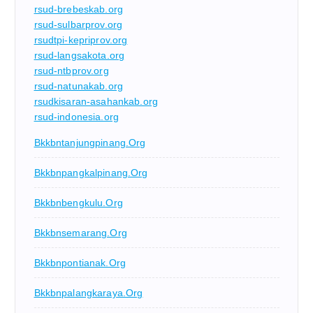
rsud-brebeskab.org
rsud-sulbarprov.org
rsudtpi-kepriprov.org
rsud-langsakota.org
rsud-ntbprov.org
rsud-natunakab.org
rsudkisaran-asahankab.org
rsud-indonesia.org
Bkkbntanjungpinang.org
Bkkbnpangkalpinang.org
Bkkbnbengkulu.org
Bkkbnsemarang.org
Bkkbnpontianak.org
Bkkbnpalangkaraya.org