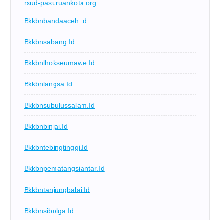
rsud-pasuruankota.org
Bkkbnbandaaceh.id
Bkkbnsabang.id
Bkkbnlhokseumawe.id
Bkkbnlangsa.id
Bkkbnsubulussalam.id
Bkkbnbinjai.id
Bkkbntebingtinggi.id
Bkkbnpematangsiantar.id
Bkkbntanjungbalai.id
Bkkbnsibolga.id