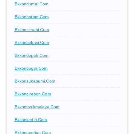
Bkkbndumai.com
Bkkbnbatam.com
Bkkbncimahi.com
Bkkbnbekasi.com
Bkkbndepok.com
Bkkbnbogor.com
Bkkbnsukabumi.com
Bkkbncirebon.com
Bkkbntasikmalaya.com
Bkkbnkediri.com
Bkkbnmadiun.com