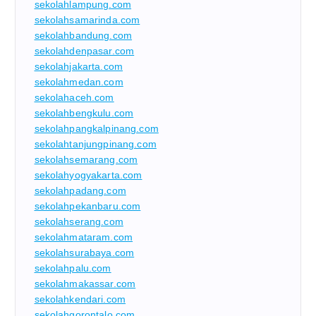
sekolahlampung.com
sekolahsamarinda.com
sekolahbandung.com
sekolahdenpasar.com
sekolahjakarta.com
sekolahmedan.com
sekolahaceh.com
sekolahbengkulu.com
sekolahpangkalpinang.com
sekolahtanjungpinang.com
sekolahsemarang.com
sekolahyogyakarta.com
sekolahpadang.com
sekolahpekanbaru.com
sekolahserang.com
sekolahmataram.com
sekolahsurabaya.com
sekolahpalu.com
sekolahmakassar.com
sekolahkendari.com
sekolahgorontalo.com