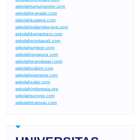
sekolahtanjungselor.com
sekolahmanado.com
sekolahkupang.com
sekolahpalangkaraya.com
sekolahbanjarbaru.com
sekolahpontianak.com
sekolahambon.com
sekolahjayapura.com
sekolahmanokwari.com
sekolahnabire.com
sekolahwamena.com
sekolahsalor.com
sekolahindonesia.org
sekolahsorong.com
sekolahmamuju.com