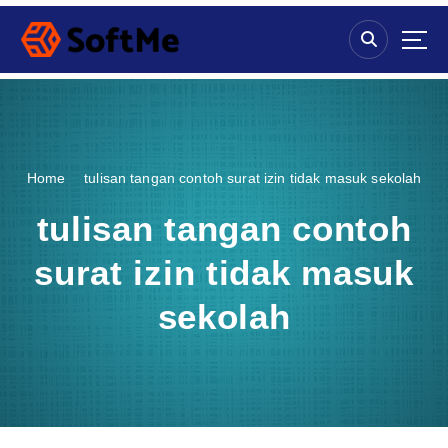
S
k
i
p
t
o
c
o
Home
tulisan tangan contoh surat izin tidak masuk sekolah
n
t
tulisan tangan contoh
e
n
surat izin tidak masuk
t
sekolah