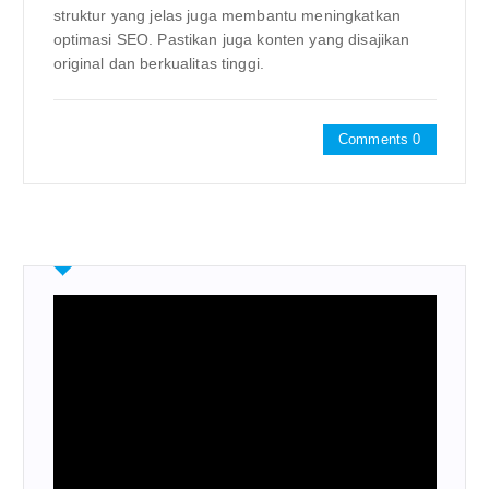
struktur yang jelas juga membantu meningkatkan
optimasi SEO. Pastikan juga konten yang disajikan
original dan berkualitas tinggi.
Comments 0