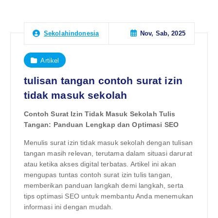
Nov, Sab, 2025
Sekolahindonesia
Artikel
tulisan tangan contoh surat izin
tidak masuk sekolah
Contoh Surat Izin Tidak Masuk Sekolah Tulis
Tangan: Panduan Lengkap dan Optimasi SEO
Menulis surat izin tidak masuk sekolah dengan tulisan
tangan masih relevan, terutama dalam situasi darurat
atau ketika akses digital terbatas. Artikel ini akan
mengupas tuntas contoh surat izin tulis tangan,
memberikan panduan langkah demi langkah, serta
tips optimasi SEO untuk membantu Anda menemukan
informasi ini dengan mudah.