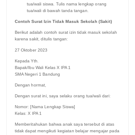
tua/wali siswa. Tulis nama lengkap orang
tua/wali di bawah tanda tangan.
Contoh Surat Izin Tidak Masuk Sekolah (Sakit)
Berikut adalah contoh surat izin tidak masuk sekolah
karena sakit, ditulis tangan:
27 Oktober 2023
Kepada Yth.
Bapak/Ibu Wali Kelas X IPA 1
SMA Negeri 1 Bandung
Dengan hormat,
Dengan surat ini, saya selaku orang tua/wali dari:
Nomor: [Nama Lengkap Siswa]
Kelas: X IPA 1
Memberitahukan bahwa anak saya tersebut di atas
tidak dapat mengikuti kegiatan belajar mengajar pada