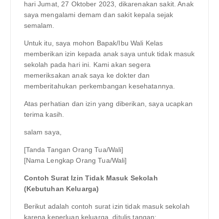
hari Jumat, 27 Oktober 2023, dikarenakan sakit. Anak
saya mengalami demam dan sakit kepala sejak
semalam.
Untuk itu, saya mohon Bapak/Ibu Wali Kelas
memberikan izin kepada anak saya untuk tidak masuk
sekolah pada hari ini. Kami akan segera
memeriksakan anak saya ke dokter dan
memberitahukan perkembangan kesehatannya.
Atas perhatian dan izin yang diberikan, saya ucapkan
terima kasih.
salam saya,
[Tanda Tangan Orang Tua/Wali]
[Nama Lengkap Orang Tua/Wali]
Contoh Surat Izin Tidak Masuk Sekolah
(Kebutuhan Keluarga)
Berikut adalah contoh surat izin tidak masuk sekolah
karena keperluan keluarga, ditulis tangan: