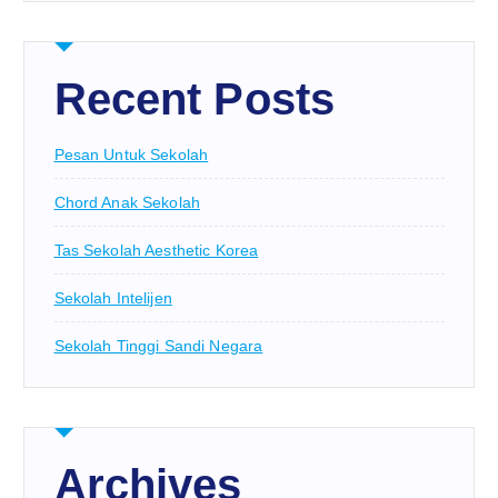
Recent Posts
Pesan Untuk Sekolah
Chord Anak Sekolah
Tas Sekolah Aesthetic Korea
Sekolah Intelijen
Sekolah Tinggi Sandi Negara
Archives