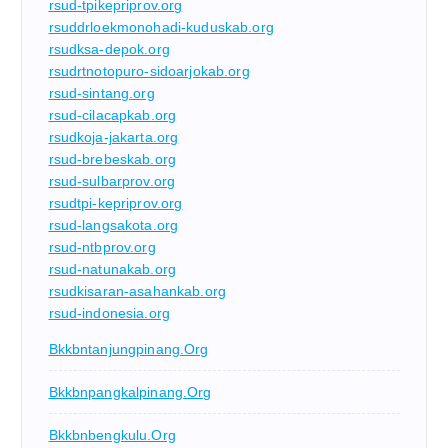
rsud-tpikepriprov.org
rsuddrloekmonohadi-kuduskab.org
rsudksa-depok.org
rsudrtnotopuro-sidoarjokab.org
rsud-sintang.org
rsud-cilacapkab.org
rsudkoja-jakarta.org
rsud-brebeskab.org
rsud-sulbarprov.org
rsudtpi-kepriprov.org
rsud-langsakota.org
rsud-ntbprov.org
rsud-natunakab.org
rsudkisaran-asahankab.org
rsud-indonesia.org
Bkkbntanjungpinang.org
Bkkbnpangkalpinang.org
Bkkbnbengkulu.org