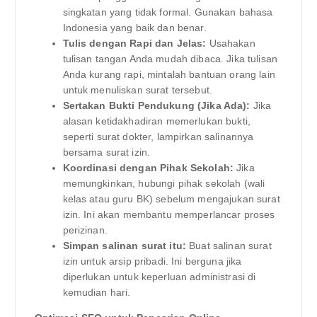
singkatan yang tidak formal. Gunakan bahasa
Indonesia yang baik dan benar.
Tulis dengan Rapi dan Jelas:
Usahakan
tulisan tangan Anda mudah dibaca. Jika tulisan
Anda kurang rapi, mintalah bantuan orang lain
untuk menuliskan surat tersebut.
Sertakan Bukti Pendukung (Jika Ada):
Jika
alasan ketidakhadiran memerlukan bukti,
seperti surat dokter, lampirkan salinannya
bersama surat izin.
Koordinasi dengan Pihak Sekolah:
Jika
memungkinkan, hubungi pihak sekolah (wali
kelas atau guru BK) sebelum mengajukan surat
izin. Ini akan membantu memperlancar proses
perizinan.
Simpan salinan surat itu:
Buat salinan surat
izin untuk arsip pribadi. Ini berguna jika
diperlukan untuk keperluan administrasi di
kemudian hari.