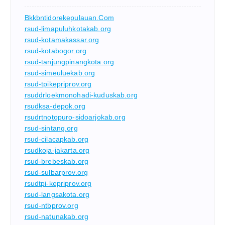
Bkkbntidorekepulauan.com
rsud-limapuluhkotakab.org
rsud-kotamakassar.org
rsud-kotabogor.org
rsud-tanjungpinangkota.org
rsud-simeuluekab.org
rsud-tpikepriprov.org
rsuddrloekmonohadi-kuduskab.org
rsudksa-depok.org
rsudrtnotopuro-sidoarjokab.org
rsud-sintang.org
rsud-cilacapkab.org
rsudkoja-jakarta.org
rsud-brebeskab.org
rsud-sulbarprov.org
rsudtpi-kepriprov.org
rsud-langsakota.org
rsud-ntbprov.org
rsud-natunakab.org