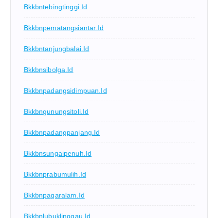
Bkkbntebingtinggi.id
Bkkbnpematangsiantar.id
Bkkbntanjungbalai.id
Bkkbnsibolga.id
Bkkbnpadangsidimpuan.id
Bkkbngunungsitoli.id
Bkkbnpadangpanjang.id
Bkkbnsungaipenuh.id
Bkkbnprabumulih.id
Bkkbnpagaralam.id
Bkkbnlubuklinggau.id