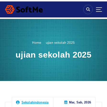
S
k
i
p
t
o
c
o
Home
ujian sekolah 2025
n
t
ujian sekolah 2025
e
n
t
Mar, Sab, 2026
Sekolahindonesia